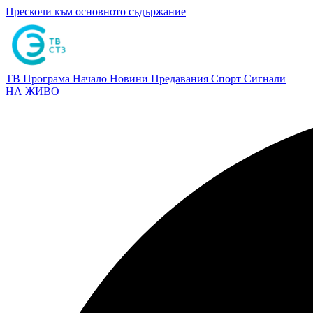
Прескочи към основното съдържание
ТВ Програма
Начало
Новини
Предавания
Спорт
Сигнали
НА ЖИВО