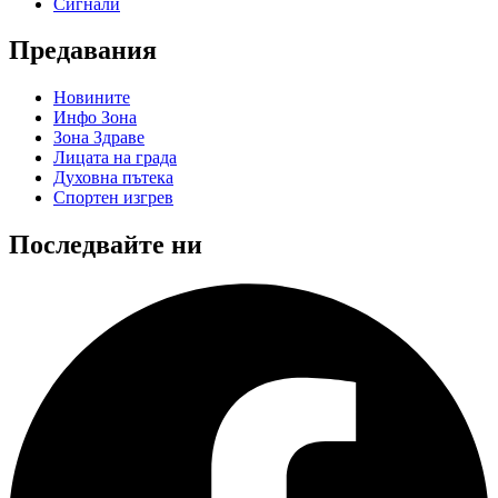
Сигнали
Предавания
Новините
Инфо Зона
Зона Здраве
Лицата на града
Духовна пътека
Спортен изгрев
Последвайте ни