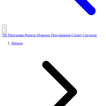
ТВ Програма
Начало
Новини
Предавания
Спорт
Сигнали
Начало