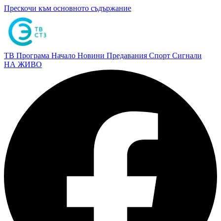
Прескочи към основното съдържание
ТВ Програма
Начало
Новини
Предавания
Спорт
Сигнали
НА ЖИВО