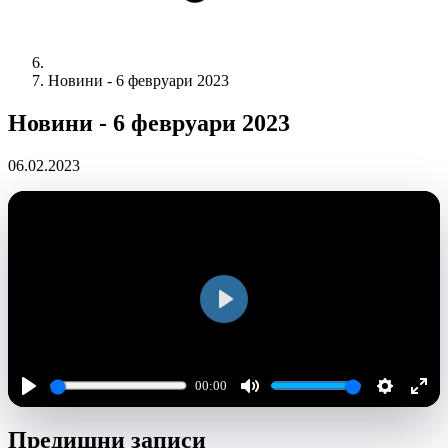
Новини - 6 февруари 2023
Новини - 6 февруари 2023
06.02.2023
Play
00:00
Play
Mute
Settings
Ente
Предишни записи
full