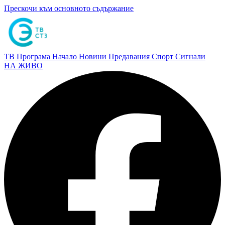
Прескочи към основното съдържание
ТВ Програма
Начало
Новини
Предавания
Спорт
Сигнали
НА ЖИВО