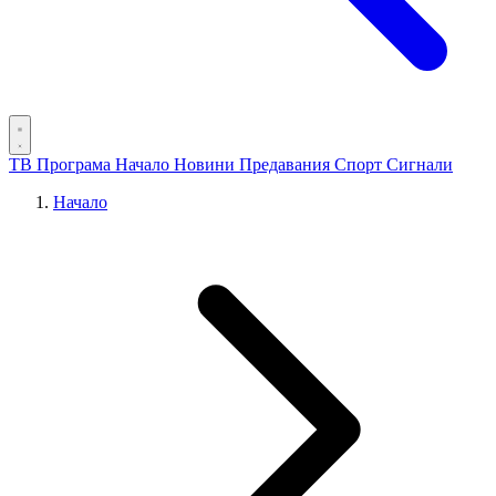
ТВ Програма
Начало
Новини
Предавания
Спорт
Сигнали
Начало