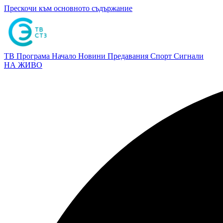
Прескочи към основното съдържание
ТВ Програма
Начало
Новини
Предавания
Спорт
Сигнали
НА ЖИВО