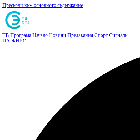
Прескочи към основното съдържание
ТВ Програма
Начало
Новини
Предавания
Спорт
Сигнали
НА ЖИВО