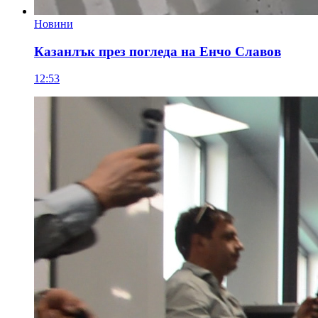
Новини
Казанлък през погледа на Енчо Славов
12:53