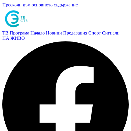
Прескочи към основното съдържание
ТВ Програма
Начало
Новини
Предавания
Спорт
Сигнали
НА ЖИВО