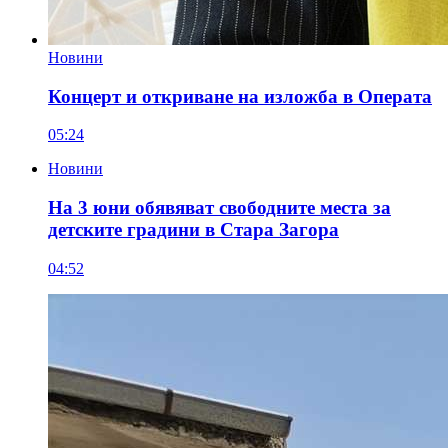
Новини
Концерт и откриване на изложба в Операта
05:24
Новини
На 3 юни обявяват свободните места за
детските градини в Стара Загора
04:52