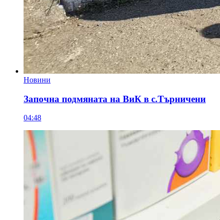
Новини
Започна подмяната на ВиК в с.Търничени
04:48