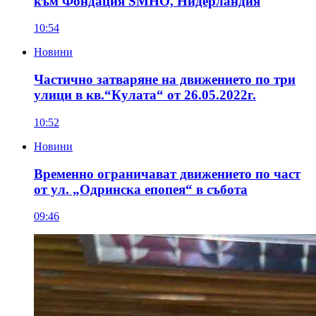
към Фондация SMHO, Нидерландия
10:54
Новини
Частично затваряне на движението по три
улици в кв.“Кулата“ от 26.05.2022г.
10:52
Новини
Временно ограничават движението по част
от ул. „Одринска епопея“ в събота
09:46