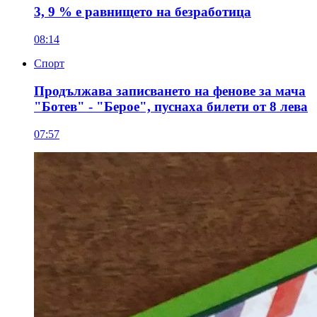
3, 9 % е равнището на безработица
08:14
Спорт
Продължава записването на фенове за мача
"Ботев" - "Берое", пуснаха билети от 8 лева
07:57