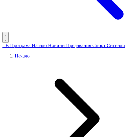
ТВ Програма
Начало
Новини
Предавания
Спорт
Сигнали
Начало