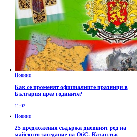
Новини
Как се променят официалните празници в
България през годините?
11:02
Новини
25 предложения съдържа дневният ред на
майското заседание на ОбС- Казанлък