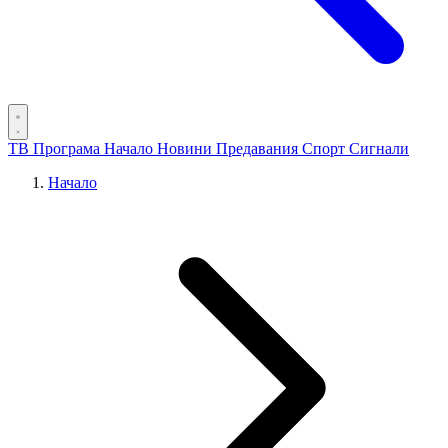
ТВ Програма
Начало
Новини
Предавания
Спорт
Сигнали
Начало