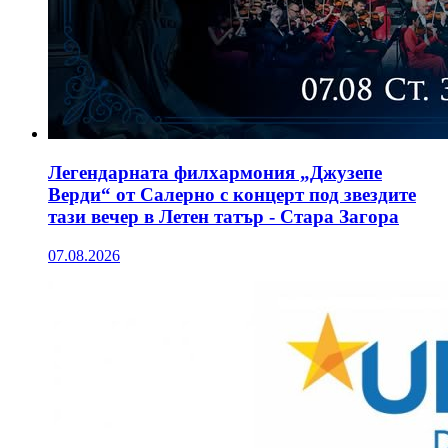
Легендарната филхармония „Джузепе
Верди“ от Салерно с концерт под звездите
тази вечер в Летен татър - Стара Загора
07.08.2026