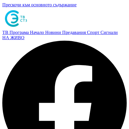
Прескочи към основното съдържание
ТВ Програма
Начало
Новини
Предавания
Спорт
Сигнали
НА ЖИВО