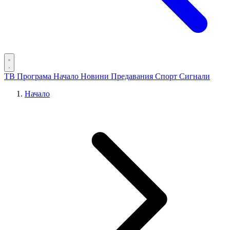
ТВ Програма
Начало
Новини
Предавания
Спорт
Сигнали
Начало