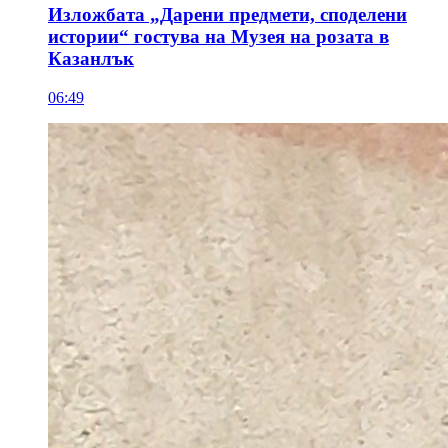
Изложбата „Дарени предмети, споделени
истории“ гостува на Музея на розата в
Казанлък
06:49