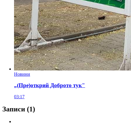
Новини
„(Пре)открий Доброто тук"
03:17
Записи
(1)