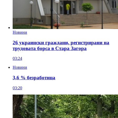
Новини
26 украински граждани, регистрирани на
трудовата борса в Стара Загора
03:24
Новини
3,6 % безработица
03:20