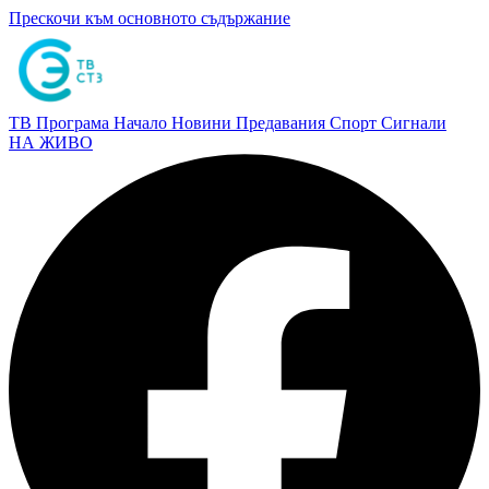
Прескочи към основното съдържание
ТВ Програма
Начало
Новини
Предавания
Спорт
Сигнали
НА ЖИВО