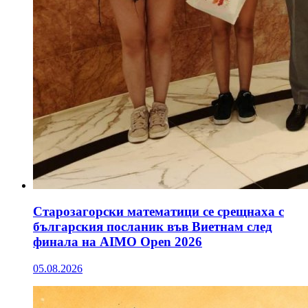
Старозагорски математици се срещнаха с
българския посланик във Виетнам след
финала на AIMO Open 2026
05.08.2026