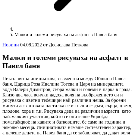
Малки и големи рисуваха на асфалт в Павел баня
Новини
04.08.2022
от Десислава Петкова
Малки и големи рисуваха на асфалт в
Павел баня
Петата лятна инициатива, съвместна между Община Павел
баня, Царица Роза Ивелина Тотева и Царя на минералната
вода Валери Димитров, събра малки и големи в парка в града.
Близо два часа всички дадоха воля на въображението си и
рисуваха с цветни тебешири най-различни неща. За броени
минути асфалтовата настилка се изпълни с: дъга, сърца, цветя,
плодове, хора и т.н. Рисуваха деца на различни възрасти, като
най-малкият участник, който се опитваше &quot;да
помага&quot; на каките и батковците, бе само на годинка и
няколко месеца. Инициативата нямаше състезателен характер,
а целеше децата на Павел баня да се забавляват, да дадат воля