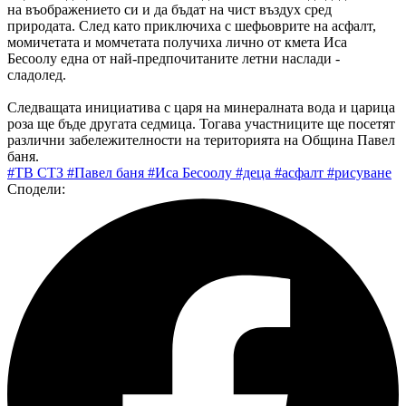
на въображението си и да бъдат на чист въздух сред
природата. След като приключиха с шефьоврите на асфалт,
момичетата и момчетата получиха лично от кмета Иса
Бесоолу една от най-предпочитаните летни наслади -
сладолед.
Следващата инициатива с царя на минералната вода и царица
роза ще бъде другата седмица. Тогава участниците ще посетят
различни забележителности на територията на Община Павел
баня.
#ТВ СТЗ
#Павел баня
#Иса Бесоолу
#деца
#асфалт
#рисуване
Сподели: