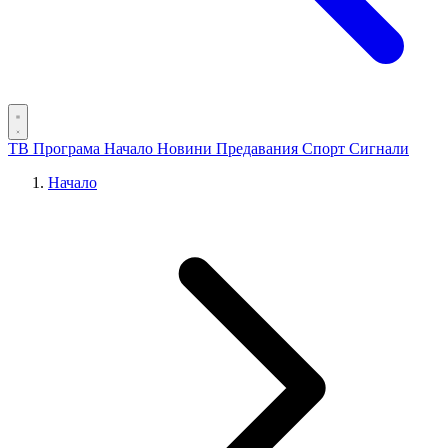
ТВ Програма
Начало
Новини
Предавания
Спорт
Сигнали
Начало