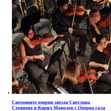
Световните оперни звезди Светлина
Стоянова и Кирил Манолов с Оперна гала