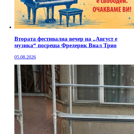
Втората фестивална вечер на „Август е
музика“ посреща Фредерик Виал Трио
05.08.2026