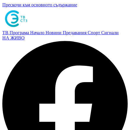
Прескочи към основното съдържание
ТВ Програма
Начало
Новини
Предавания
Спорт
Сигнали
НА ЖИВО