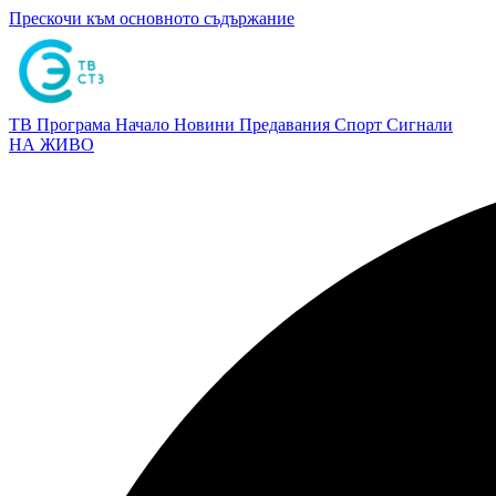
Прескочи към основното съдържание
ТВ Програма
Начало
Новини
Предавания
Спорт
Сигнали
НА ЖИВО