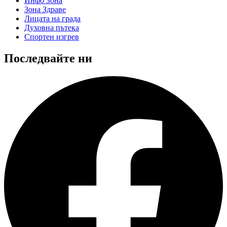
Инфо Зона
Зона Здраве
Лицата на града
Духовна пътека
Спортен изгрев
Последвайте ни