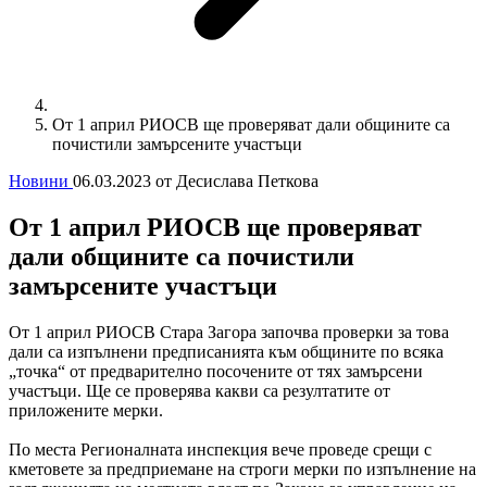
От 1 април РИОСВ ще проверяват дали общините са
почистили замърсените участъци
Новини
06.03.2023
от Десислава Петкова
От 1 април РИОСВ ще проверяват
дали общините са почистили
замърсените участъци
От 1 април РИОСВ Стара Загора започва проверки за това
дали са изпълнени предписанията към общините по всяка
„точка“ от предварително посочените от тях замърсени
участъци. Ще се проверява какви са резултатите от
приложените мерки.
По места Регионалната инспекция вече проведе срещи с
кметовете за предприемане на строги мерки по изпълнение на