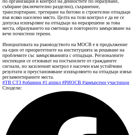
по организация и контрол на дейностите по образуване,
събиране (включително разделно), съхранение,
транспортиране, третиране на битови и строителни отпадъци
във всяко населено място. Целта на този контрол е да не се
допуска изхвърляне на отпадъци на неразрешени за това
места, образуването на сметища и повторното замърсяване на
вече почистени терени.
Инициативата на ръководството на МОСВ е в продължение
на един от приоритетните на институцията за решаване на
проблемите със замърсяванията с отпадъци. Регионалните
инспекции се отзовават на постъпилите от гражданите
сигнали, но засиленият контрол е насочен към устойчиви
резултати и преустановяване изхвърлянето на отпадъци извън
регламентираните места.
#ТВ СТЗ
#общини
#1 април
#РИОСВ
#замърсени участници
Сподели: