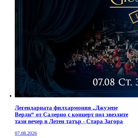
Легендарната филхармония „Джузепе
Верди“ от Салерно с концерт под звездите
тази вечер в Летен татър - Стара Загора
07.08.2026