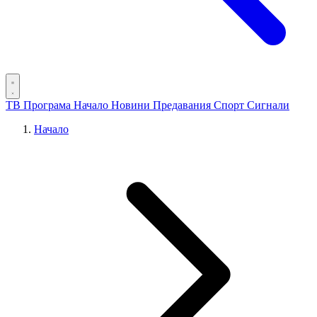
ТВ Програма
Начало
Новини
Предавания
Спорт
Сигнали
Начало