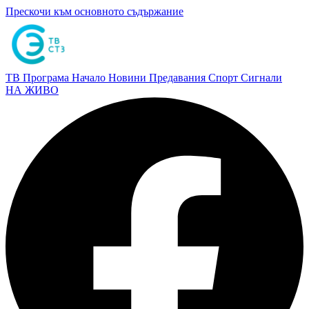
Прескочи към основното съдържание
ТВ Програма
Начало
Новини
Предавания
Спорт
Сигнали
НА ЖИВО