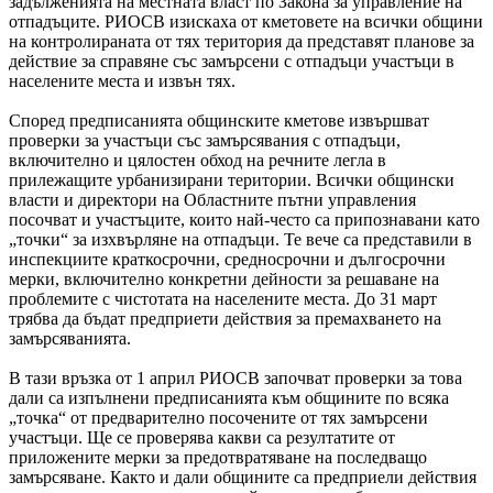
задълженията на местната власт по Закона за управление на
отпадъците. РИОСВ изискаха от кметовете на всички общини
на контролираната от тях територия да представят планове за
действие за справяне със замърсени с отпадъци участъци в
населените места и извън тях.
Според предписанията общинските кметове извършват
проверки за участъци със замърсявания с отпадъци,
включително и цялостен обход на речните легла в
прилежащите урбанизирани територии. Всички общински
власти и директори на Областните пътни управления
посочват и участъците, които най-често са припознавани като
„точки“ за изхвърляне на отпадъци. Те вече са представили в
инспекциите краткосрочни, средносрочни и дългосрочни
мерки, включително конкретни дейности за решаване на
проблемите с чистотата на населените места. До 31 март
трябва да бъдат предприети действия за премахването на
замърсяванията.
В тази връзка от 1 април РИОСВ започват проверки за това
дали са изпълнени предписанията към общините по всяка
„точка“ от предварително посочените от тях замърсени
участъци. Ще се проверява какви са резултатите от
приложените мерки за предотвратяване на последващо
замърсяване. Както и дали общините са предприели действия