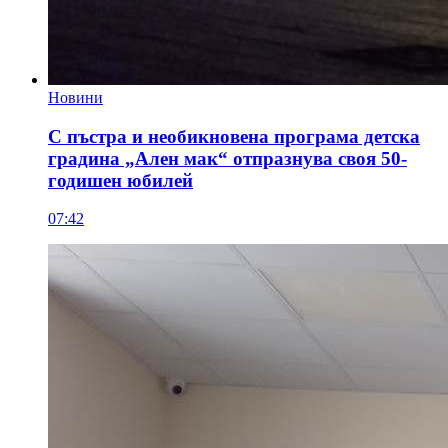
Новини
С пъстра и необикновена програма детска
градина „Ален мак“ отпразнува своя 50-
годишен юбилей
07:42