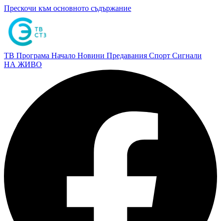
Прескочи към основното съдържание
ТВ Програма
Начало
Новини
Предавания
Спорт
Сигнали
НА ЖИВО