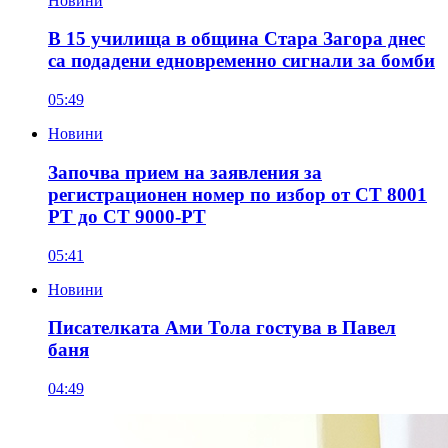
Новини
В 15 училища в община Стара Загора днес
са подадени едновременно сигнали за бомби
05:49
Новини
Започва прием на заявления за
регистрационен номер по избор от СТ 8001
РТ до СТ 9000-РТ
05:41
Новини
Писателката Ами Тола гостува в Павел
баня
04:49