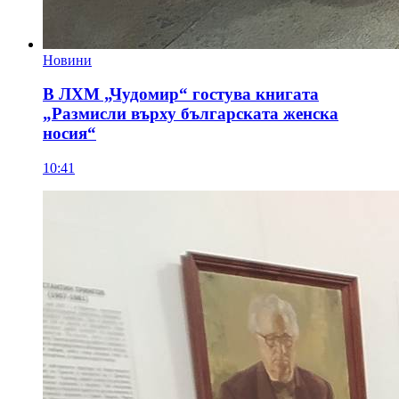
Новини
В ЛХМ „Чудомир“ гостува книгата
„Размисли върху българската женска
носия“
10:41