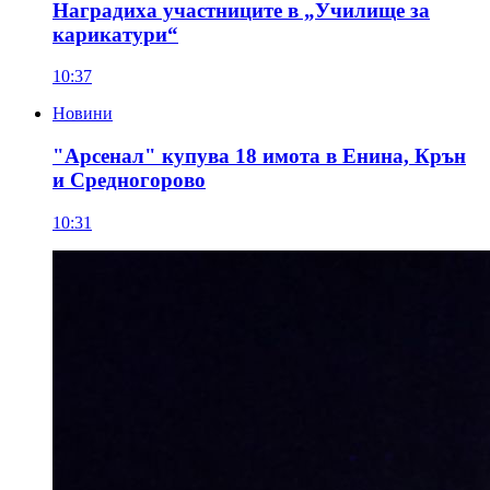
Наградиха участниците в „Училище за
карикатури“
10:37
Новини
"Арсенал" купува 18 имота в Енина, Крън
и Средногорово
10:31