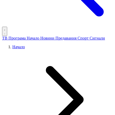
ТВ Програма
Начало
Новини
Предавания
Спорт
Сигнали
Начало