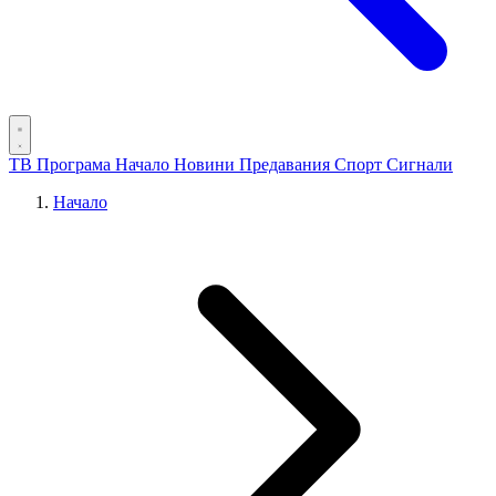
ТВ Програма
Начало
Новини
Предавания
Спорт
Сигнали
Начало