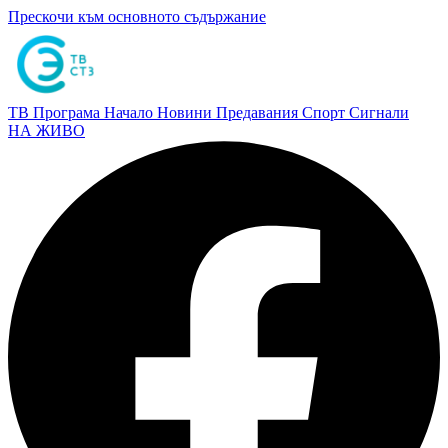
Прескочи към основното съдържание
ТВ Програма
Начало
Новини
Предавания
Спорт
Сигнали
НА ЖИВО