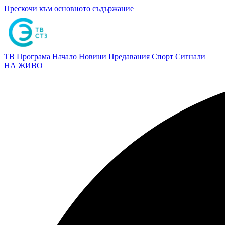
Прескочи към основното съдържание
ТВ Програма
Начало
Новини
Предавания
Спорт
Сигнали
НА ЖИВО