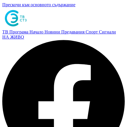
Прескочи към основното съдържание
ТВ Програма
Начало
Новини
Предавания
Спорт
Сигнали
НА ЖИВО