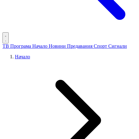
ТВ Програма
Начало
Новини
Предавания
Спорт
Сигнали
Начало