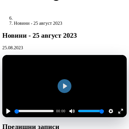
Новини - 25 август 2023
Новини - 25 август 2023
25.08.2023
Play
00:00
Play
Mute
Settings
Ente
Предишни записи
full