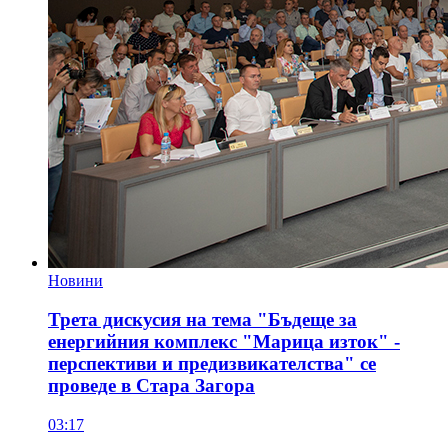
Новини
Трета дискусия на тема "Бъдеще за
енергийния комплекс "Марица изток" -
перспективи и предизвикателства" се
проведе в Стара Загора
03:17