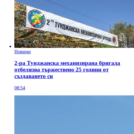
Новини
2-ра Тунджанска механизирана бригада
отбелязва тържествено 25 години от
създаването си
08:54