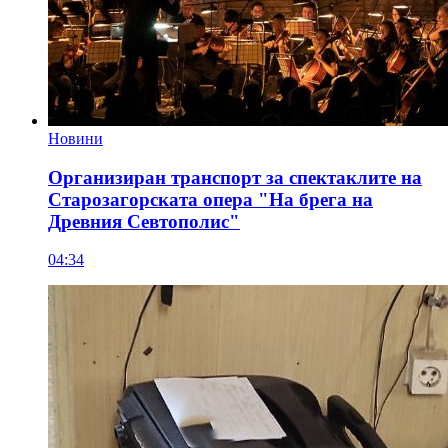
Новини
Организиран транспорт за спектаклите на
Старозагорската опера "На брега на
Древния Севтополис"
04:34