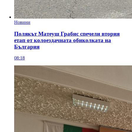
Новини
Полякът Матеуш Грабис спечели втория
етап от колоездачната обиколката на
България
08:18