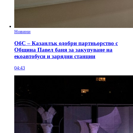
Новини
ОбС – Казанлък одобри партньорство с
Община Павел баня за закупуване на
екоавтобуси и зарядни станции
04:43