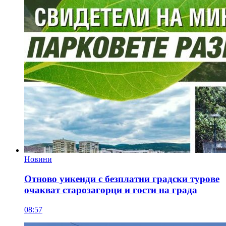
Новини
Отново уикенди с безплатни градски турове
очакват старозагорци и гости на града
08:57