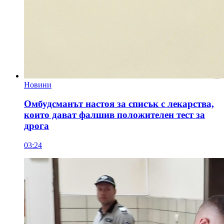
Новини
Омбудсманът настоя за списък с лекарства,
които дават фалшив положителен тест за
дрога
03:24