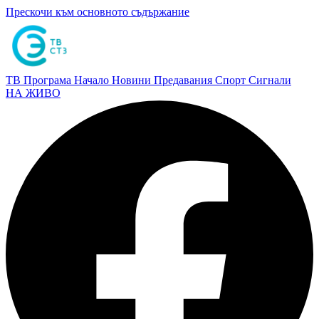
Прескочи към основното съдържание
ТВ Програма
Начало
Новини
Предавания
Спорт
Сигнали
НА ЖИВО