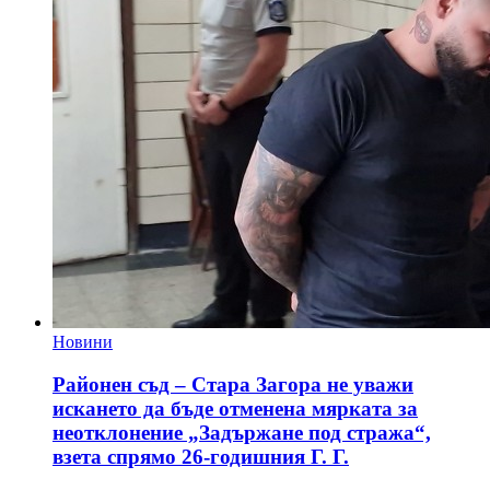
Новини
Районен съд – Стара Загора не уважи
искането да бъде отменена мярката за
неотклонение „Задържане под стража“,
взета спрямо 26-годишния Г. Г.