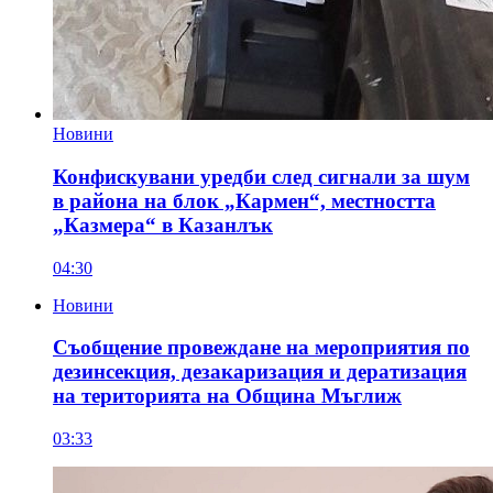
Новини
Конфискувани уредби след сигнали за шум
в района на блок „Кармен“, местността
„Казмера“ в Казанлък
04:30
Новини
Съобщение провеждане на мероприятия по
дезинсекция, дезакаризация и дератизация
на територията на Община Мъглиж
03:33