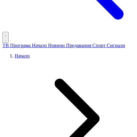
ТВ Програма
Начало
Новини
Предавания
Спорт
Сигнали
Начало