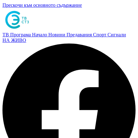
Прескочи към основното съдържание
ТВ Програма
Начало
Новини
Предавания
Спорт
Сигнали
НА ЖИВО