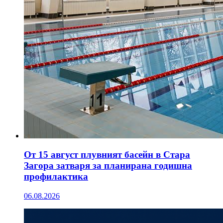
От 15 август плувният басейн в Стара
Загора затваря за планирана годишна
профилактика
06.08.2026