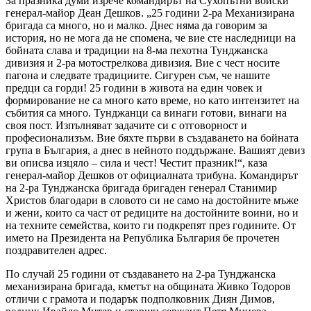
За празника думи изрече командирът на Сухопътни войски
генерал-майор Деан Дешков. „25 години 2-ра Механизирана
бригада са много, но и малко. Днес няма да говорим за
история, но не мога да не спомена, че вие сте наследници на
бойната слава и традиции на 8-ма пехотна Тунджанска
дивизия и 2-ра мотострелкова дивизия. Вие с чест носите
пагона и следвате традициите. Сигурен съм, че нашите
предци са горди! 25 години в живота на един човек и
формирование не са много като време, но като интензитет на
събития са много. Тунджанци са винаги готови, винаги на
своя пост. Изпълняват задачите си с отговорност и
професионализъм. Вие бяхте първи в създаването на бойната
група в България, а днес в нейното поддържане. Вашият девиз
ви описва изцяло – сила и чест! Честит празник!“, каза
генерал-майор Дешков от официалната трибуна. Командирът
на 2-ра Тунджанска бригада бригаден генерал Станимир
Христов благодари в словото си не само на достойните мъже
и жени, които са част от редиците на достойните воини, но и
на техните семейства, които ги подкрепят през годините. От
името на Президента на Република България бе прочетен
поздравителен адрес.
По случай 25 години от създаването на 2-ра Тунджанска
механизирана бригада, кметът на общината Живко Тодоров
отличи с грамота и подарък подполковник Диян Димов,