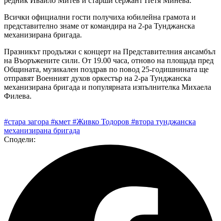
редник Ивайло Митев и старши сержант Петя Минева.
Всички официални гости получиха юбилейна грамота и
представително знаме от командира на 2-ра Тунджанска
механизирана бригада.
Празникът продължи с концерт на Представителния ансамбъл
на Въоръжените сили. От 19.00 часа, отново на площада пред
Общината, музикален поздрав по повод 25-годишнината ще
отправят Военният духов оркестър на 2-ра Тунджанска
механизирана бригада и популярната изпълнителка Михаела
Филева.
#стара загора
#кмет
#Живко Тодоров
#втора тунджанска
механизирана бригада
Сподели: