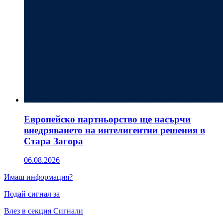
Европейско партньорство ще насърчи
внедряването на интелигентни решения в
Стара Загора
06.08.2026
Имаш информация?
Подай сигнал за
Влез в секция Сигнали