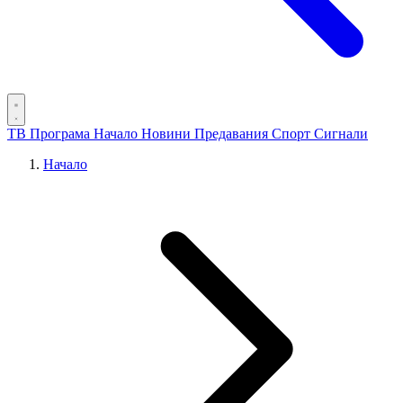
ТВ Програма
Начало
Новини
Предавания
Спорт
Сигнали
Начало