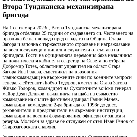
Втора Тунджанска механизирана
бригада
На 1 септември 2023г., Втора Тунджанска механизирана
бригада отбелязва 25 години от създаването си. Честването на
празника бе на площада пред сградата на Община Стара
Загора и започна с тържественото строяване и награждаване
на военнослужещи и цивилни служители от състава на
бригадата. Гости на официалната церемония бяха началникът
на политическия кабинет и секретар на Съвета по отбрана
Добромир Тотев, областният управител на област Стара
Загора Ива Радева, съветникът на върховния
главнокомандващ на въоръжените сили по военните въпроси
генерал-лейтенант Любчо Тодоров, кметът на Стара Загора
Живко Тодоров, командирът на Сухопътните войски генерал-
майор Деан Дешков, началникът на щаба на съвместно
командване на силите флотилен адмирал Галин Манев,
командири, командвали 2-ра бригада от 1998г до днес,
ръководители и представители на държавни институции,
командири на военни формирования, офицери от запаса и
резерва. Молебен за здраве бе отслужен от отец Иван Генов от
Старозагорската епархия.