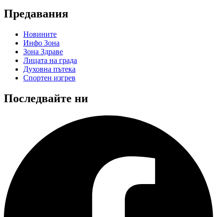
Предавания
Новините
Инфо Зона
Зона Здраве
Лицата на града
Духовна пътека
Спортен изгрев
Последвайте ни