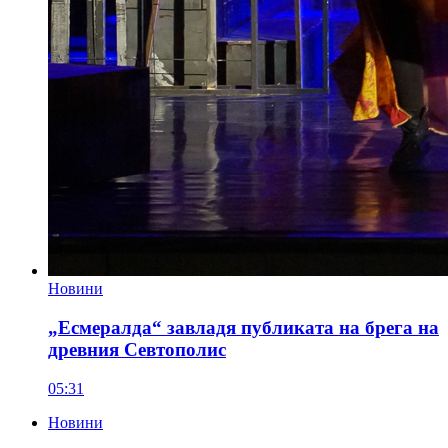
Новини
„Есмералда“ завладя публиката на брега на
древния Севтопoлис
05:31
Новини