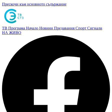
Прескочи към основното съдържание
ТВ Програма
Начало
Новини
Предавания
Спорт
Сигнали
НА ЖИВО