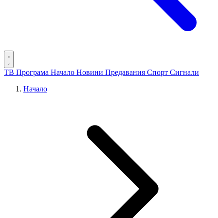
ТВ Програма
Начало
Новини
Предавания
Спорт
Сигнали
Начало