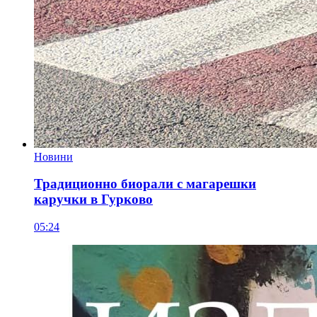
Новини
Традиционно биорали с магарешки
каручки в Гурково
05:24