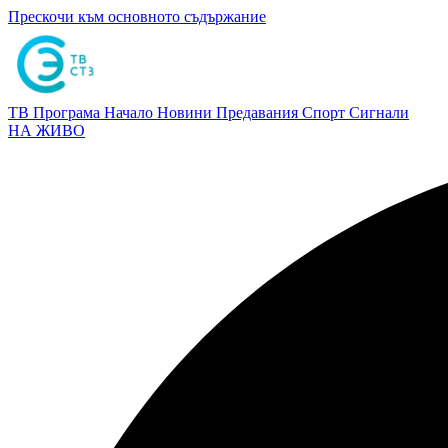
Прескочи към основното съдържание
ТВ Програма
Начало
Новини
Предавания
Спорт
Сигнали
НА ЖИВО