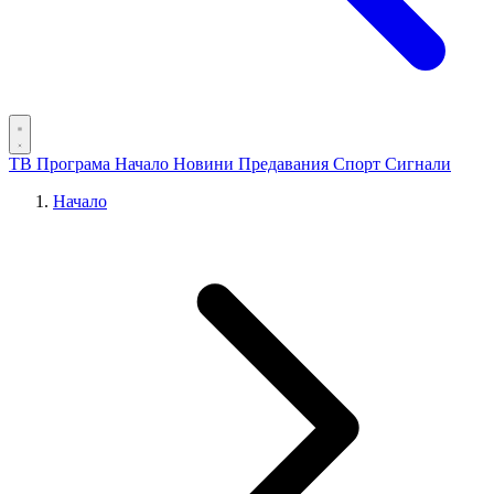
ТВ Програма
Начало
Новини
Предавания
Спорт
Сигнали
Начало