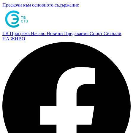
Прескочи към основното съдържание
ТВ Програма
Начало
Новини
Предавания
Спорт
Сигнали
НА ЖИВО