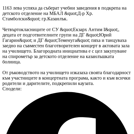
1163 лева успяха да съберат учебни заведения в подкрепа на
детското отделение на МБАЛ &quot;Д-р Хр.
Стамболски&quot; гр.Казанлък.
Четвъртокласниците от СУ &quot;Екзарх Антим I&quot;,
децата от подготвителните групи на ДГ &quot;Юрий
Гагарин&quot; и ДГ &quot;Теменуга&quot; пяха и танцуваха
заедно на съвместен благотворителен концерт в актовата зала
на училището. Благородната инициатива е с цел закупуване
на спирометър за детското отделение на казанлъшката
болница.
От ръководството на училището изказаха своята благодарност
към участниците в концертната програма, както и към всички
родители и дарителите, подкрепили каузата.
Сподели: