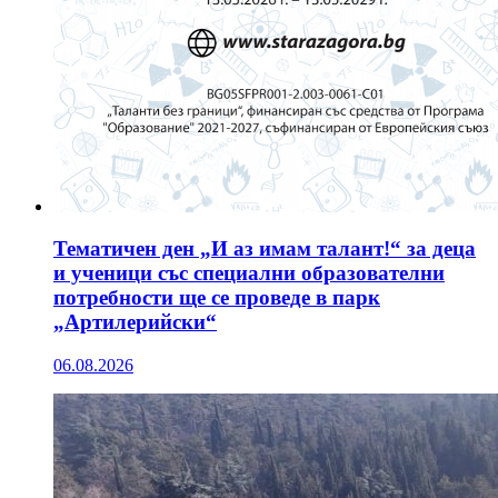
Тематичен ден „И аз имам талант!“ за деца
и ученици със специални образователни
потребности ще се проведе в парк
„Артилерийски“
06.08.2026