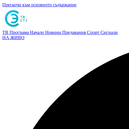
Прескочи към основното съдържание
ТВ Програма
Начало
Новини
Предавания
Спорт
Сигнали
НА ЖИВО