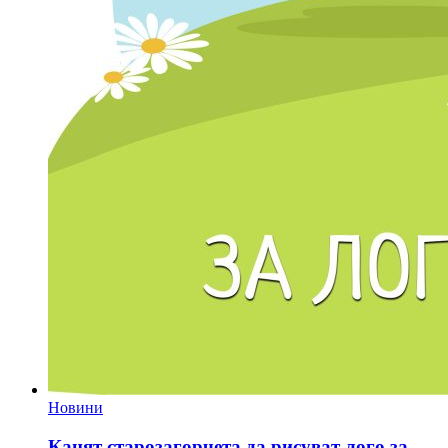
Новини
Канят старозагорчета да рисуват лого за