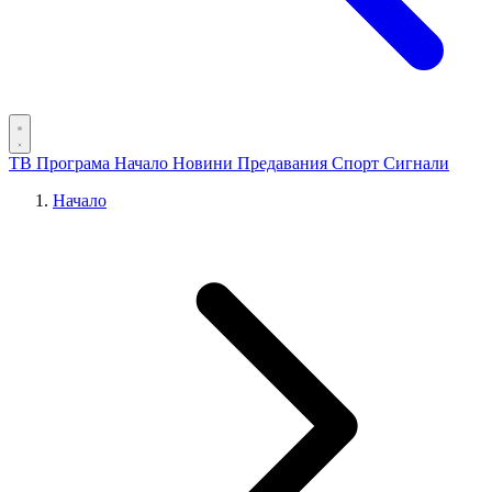
ТВ Програма
Начало
Новини
Предавания
Спорт
Сигнали
Начало