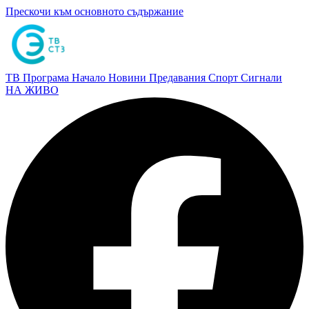
Прескочи към основното съдържание
ТВ Програма
Начало
Новини
Предавания
Спорт
Сигнали
НА ЖИВО