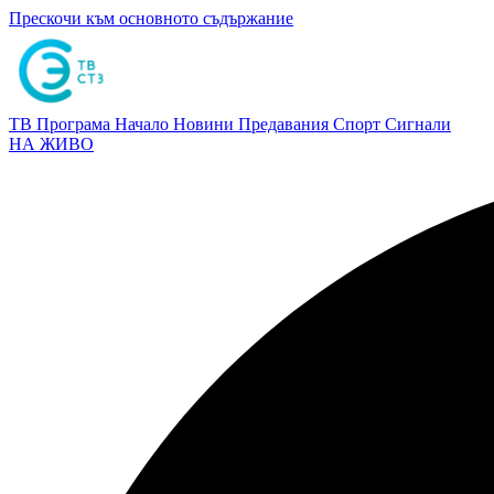
Прескочи към основното съдържание
ТВ Програма
Начало
Новини
Предавания
Спорт
Сигнали
НА ЖИВО