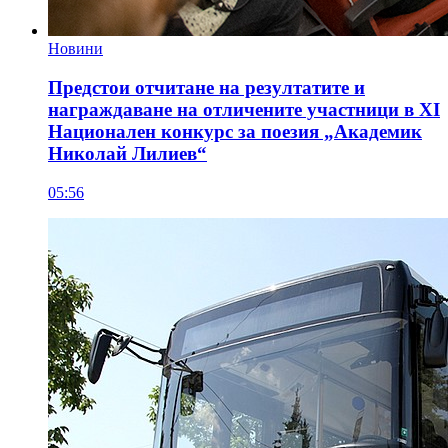
Новини
Предстои отчитане на резултатите и
награждаване на отличените участници в XI
Национален конкурс за поезия „Академик
Николай Лилиев“
05:56