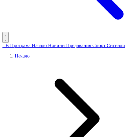
ТВ Програма
Начало
Новини
Предавания
Спорт
Сигнали
Начало