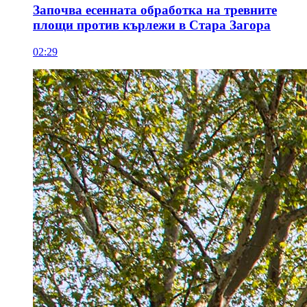
Започва есенната обработка на тревните
площи против кърлежи в Стара Загора
02:29