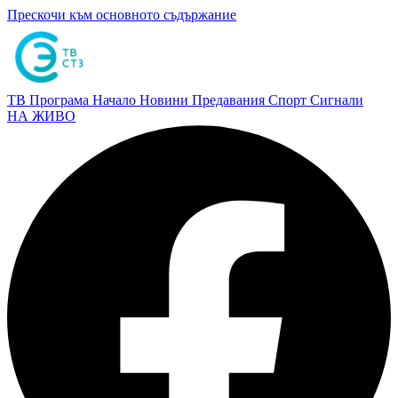
Прескочи към основното съдържание
ТВ Програма
Начало
Новини
Предавания
Спорт
Сигнали
НА ЖИВО