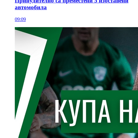
Принудително са преместени 5 изоставени
автомобилa
09:09