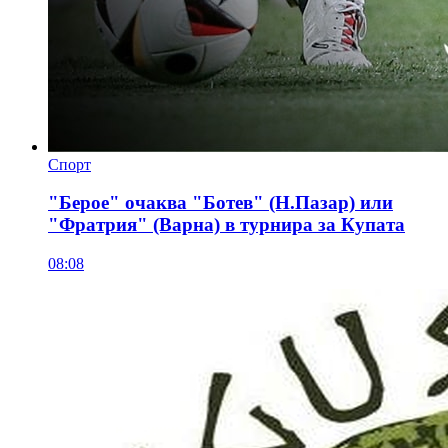
Спорт
"Берое" очаква "Ботев" (Н.Пазар) или
"Фратрия" (Варна) в турнира за Купата
08:08