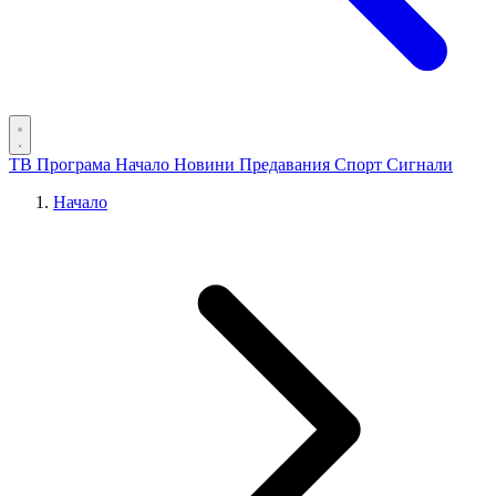
ТВ Програма
Начало
Новини
Предавания
Спорт
Сигнали
Начало