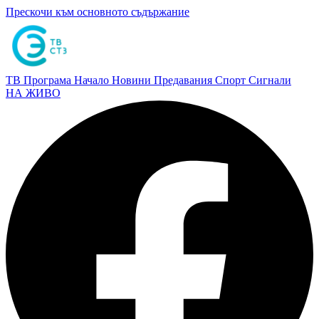
Прескочи към основното съдържание
ТВ Програма
Начало
Новини
Предавания
Спорт
Сигнали
НА ЖИВО