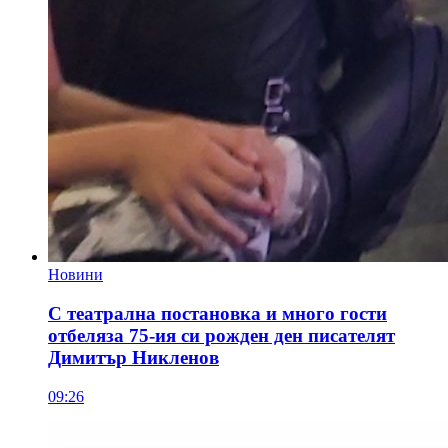
Новини
С театрална постановка и много гости
отбеляза 75-ия си рожден ден писателят
Димитър Никленов
09:26