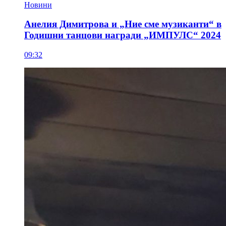
Новини
Анелия Димитрова и „Ние сме музиканти“ в
Годишни танцови награди „ИМПУЛС“ 2024
09:32