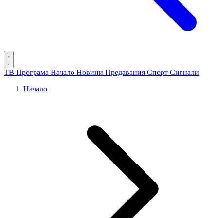
ТВ Програма
Начало
Новини
Предавания
Спорт
Сигнали
Начало