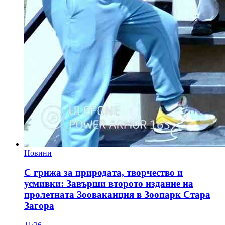
Новини
С грижа за природата, творчество и
усмивки: Завърши второто издание на
пролетната Зооваканция в Зоопарк Стара
Загора