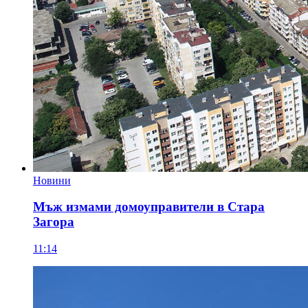
Новини
Мъж измами домоуправители в Стара
Загора
11:14