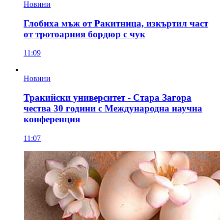
Новини
Глобиха мъж от Ракитница, изкъртил част
от тротоарния бордюр с чук
11:09
Новини
Тракийски университет - Стара Загора
чества 30 години с Международна научна
конференция
11:07