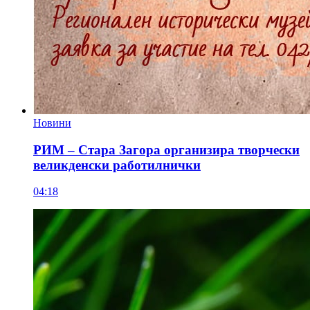
Новини
РИМ – Стара Загора организира творчески
великденски работилнички
04:18