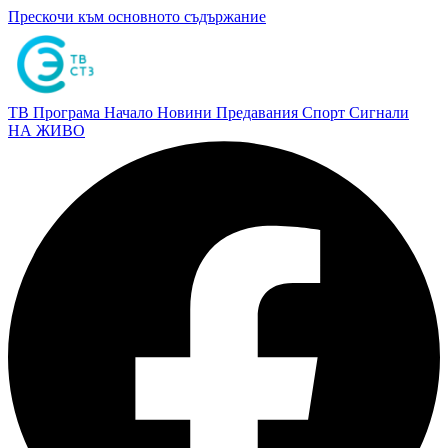
Прескочи към основното съдържание
ТВ Програма
Начало
Новини
Предавания
Спорт
Сигнали
НА ЖИВО