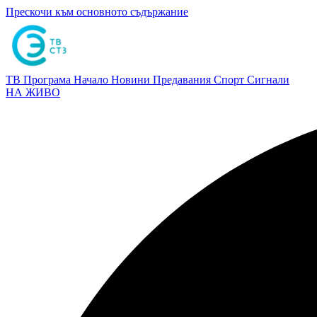
Прескочи към основното съдържание
ТВ Програма
Начало
Новини
Предавания
Спорт
Сигнали
НА ЖИВО