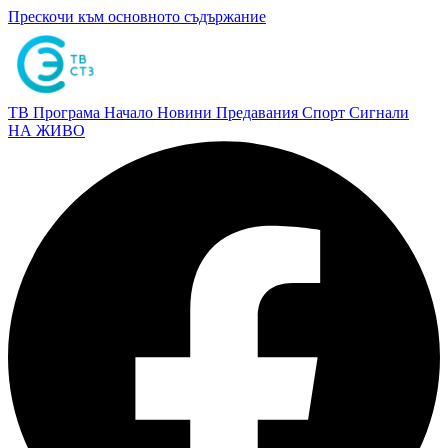
Прескочи към основното съдържание
ТВ Програма
Начало
Новини
Предавания
Спорт
Сигнали
НА ЖИВО