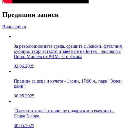
Предишни записи
Виж всички
За революционната среда, срещите с Левски, фаталния
куршум, творчеството и заветите на Ботев - разговор с
Петьо Мирчев от РИМ - Ст. Загора
02.06.2025
Празник за деца и кучета - 1 юни, 17:00 ч., парк "Зелен
клин"
30.05.2025
"Златната липа" отново ще подари кино емоции на
Стара Загора
30.05.2025