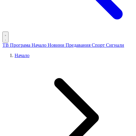
ТВ Програма
Начало
Новини
Предавания
Спорт
Сигнали
Начало