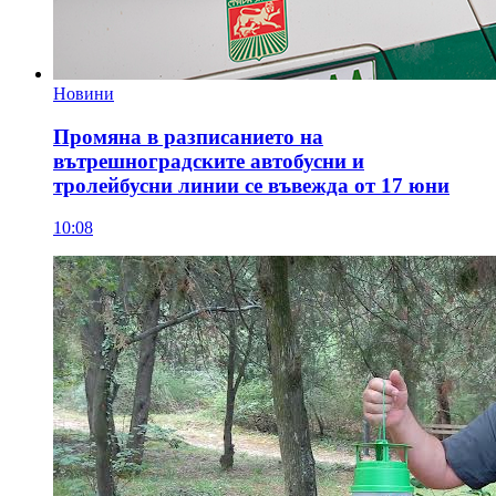
Новини
Промяна в разписанието на
вътрешноградските автобусни и
тролейбусни линии се въвежда от 17 юни
10:08