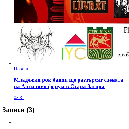
Новини
Младежки рок банди ще разтърсят сцената
на Античния форум в Стара Загора
03:31
Записи
(3)