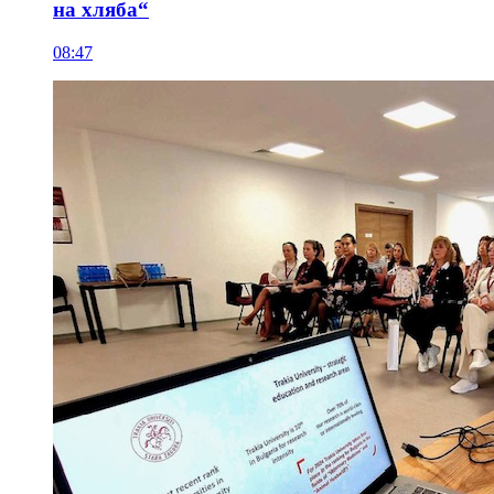
на хляба“
08:47