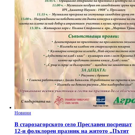
Новини
В старозагорското село Преславен посрещат
12-и фолклорен празник на житото „Пътят