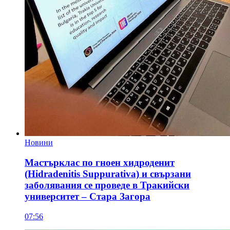
Новини
Мастърклас по гноен хидроденит
(Hidradenitis Suppurativa) и свързани
заболявания се проведе в Тракийски
университет – Стара Загора
07:56