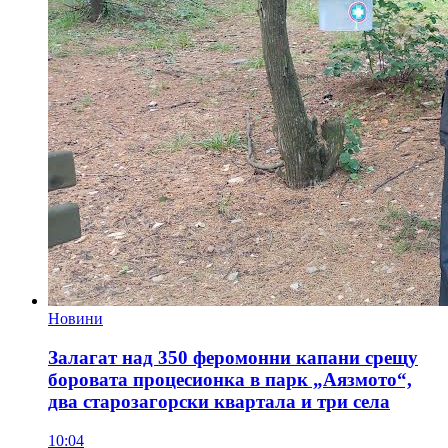
Новини
Залагат над 350 феромонни капани срещу
боровата процесионка в парк „Аязмото“,
два старозагорски квартала и три села
10:04