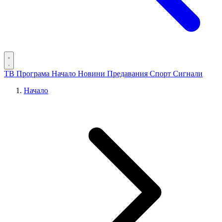
ТВ Програма
Начало
Новини
Предавания
Спорт
Сигнали
Начало