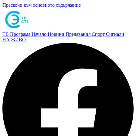
Прескочи към основното съдържание
ТВ Програма
Начало
Новини
Предавания
Спорт
Сигнали
НА ЖИВО