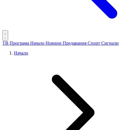
ТВ Програма
Начало
Новини
Предавания
Спорт
Сигнали
Начало