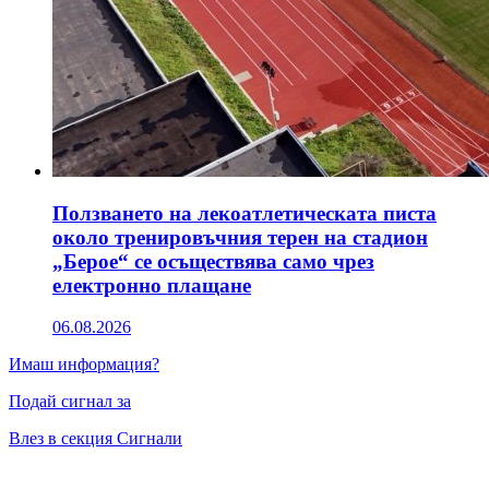
Ползването на лекоатлетическата писта
около тренировъчния терен на стадион
„Берое“ се осъществява само чрез
електронно плащане
06.08.2026
Имаш информация?
Подай сигнал за
Влез в секция Сигнали