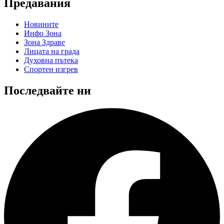
Предавания
Новините
Инфо Зона
Зона Здраве
Лицата на града
Духовна пътека
Спортен изгрев
Последвайте ни