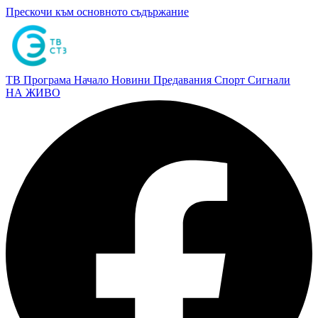
Прескочи към основното съдържание
ТВ Програма
Начало
Новини
Предавания
Спорт
Сигнали
НА ЖИВО