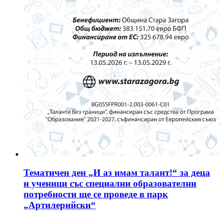
Тематичен ден „И аз имам талант!“ за деца
и ученици със специални образователни
потребности ще се проведе в парк
„Артилерийски“