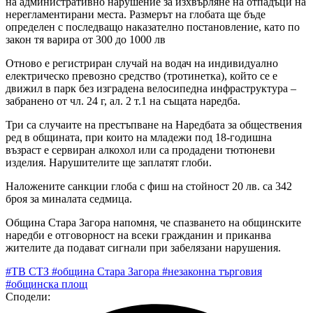
на административно нарушение за изхвърляне на отпадъци на
нерегламентирани места. Размерът на глобата ще бъде
определен с последващо наказателно постановление, като по
закон тя варира от 300 до 1000 лв
Отново е регистриран случай на водач на индивидуално
електрическо превозно средство (тротинетка), който се е
движил в парк без изградена велосипедна инфраструктура –
забранено от чл. 24 г, ал. 2 т.1 на същата наредба.
Три са случаите на престъпване на Наредбата за обществения
ред в общината, при които на младежи под 18-годишна
възраст е сервиран алкохол или са продадени тютюневи
изделия. Нарушителите ще заплатят глоби.
Наложените санкции глоба с фиш на стойност 20 лв. са 342
броя за миналата седмица.
Община Стара Загора напомня, че спазването на общинските
наредби е отговорност на всеки гражданин и приканва
жителите да подават сигнали при забелязани нарушения.
#ТВ СТЗ
#община Стара Загора
#незаконна търговия
#общинска площ
Сподели: