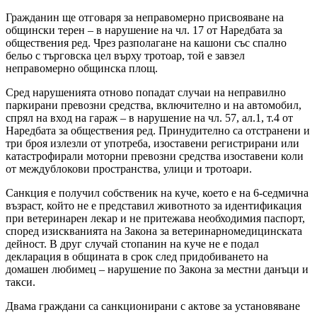
Гражданин ще отговаря за неправомерно присвояване на
общински терен – в нарушение на чл. 17 от Наредбата за
обществения ред. Чрез разполагане на кашони със спално
бельо с търговска цел върху тротоар, той е завзел
неправомерно общинска площ.
Сред нарушенията отново попадат случаи на неправилно
паркирани превозни средства, включително и на автомобил,
спрял на вход на гараж – в нарушение на чл. 57, ал.1, т.4 от
Наредбата за обществения ред. Принудително са отстранени и
три броя излезли от употреба, изоставени регистрирани или
катастрофирали моторни превозни средства изоставени коли
от междублокови пространства, улици и тротоари.
Санкция е получил собственик на куче, което е на 6-седмична
възраст, който не е представил животното за идентификация
при ветеринарен лекар и не притежава необходимия паспорт,
според изискванията на Закона за ветеринарномедицинската
дейност. В друг случай стопанин на куче не е подал
декларация в общината в срок след придобиването на
домашен любимец – нарушение по Закона за местни данъци и
такси.
Двама граждани са санкционирани с актове за установяване