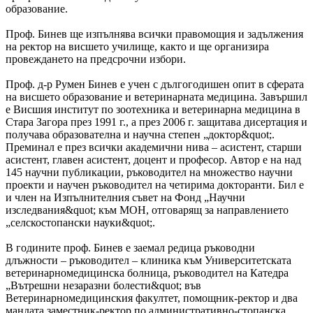
образование.
Проф. Бинев ще изпълнява всички правомощия и задължения
на ректор на висшето училище, както и ще организира
провеждането на предсрочни избори.
Проф. д-р Румен Бинев е учен с дългогодишен опит в сферата
на висшето образование и ветеринарната медицина. Завършил
е Висшия институт по зоотехника и ветеринарна медицина в
Стара Загора през 1991 г., а през 2006 г. защитава дисертация и
получава образователна и научна степен „доктор&quot;.
Преминал е през всички академични нива – асистент, старши
асистент, главен асистент, доцент и професор. Автор е на над
145 научни публикации, ръководител на множество научни
проекти и научен ръководител на четирима докторанти. Бил е
и член на Изпълнителния съвет на Фонд „Научни
изследвания&quot; към МОН, отговарящ за направлението
„селскостопански науки&quot;.
В годините проф. Бинев е заемал редица ръководни
длъжности – ръководител – клиника към Университетската
ветеринарномедицинска болница, ръководител на Катедра
„Вътрешни незаразни болести&quot; във
Ветеринарномедицинския факултет, помощник-ректор и два
мандата заместник-ректор по административно-стопанска