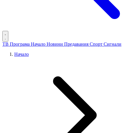
ТВ Програма
Начало
Новини
Предавания
Спорт
Сигнали
Начало