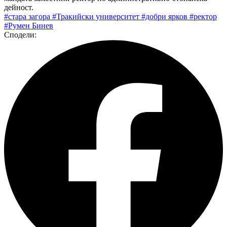
дейност.
#стара загора
#Тракийски университет
#добри ярков
#ректор
#Румен Бинев
Сподели: