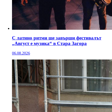
С латино ритми ще завърши фестивалът
„Август е музика“ в Стара Загора
06.08.2026