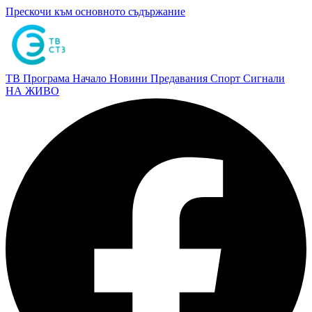
Прескочи към основното съдържание
ТВ Програма
Начало
Новини
Предавания
Спорт
Сигнали
НА ЖИВО