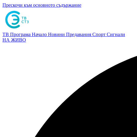
Прескочи към основното съдържание
ТВ Програма
Начало
Новини
Предавания
Спорт
Сигнали
НА ЖИВО