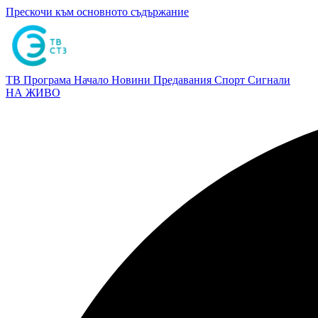
Прескочи към основното съдържание
ТВ Програма
Начало
Новини
Предавания
Спорт
Сигнали
НА ЖИВО