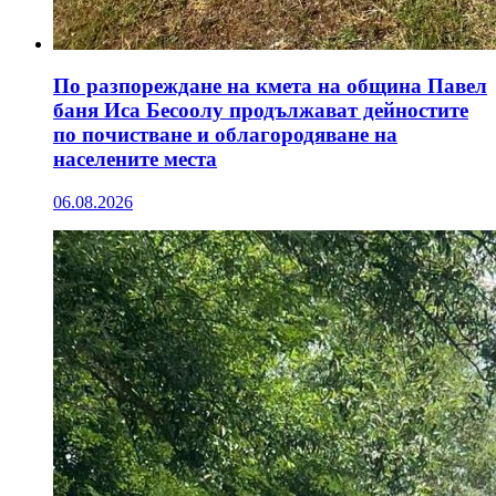
По разпореждане на кмета на община Павел
баня Иса Бесоолу продължават дейностите
по почистване и облагородяване на
населените места
06.08.2026