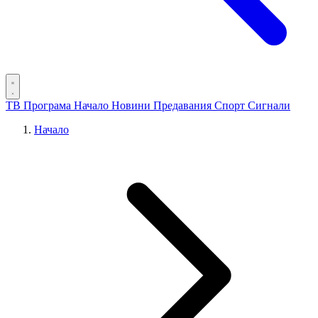
ТВ Програма
Начало
Новини
Предавания
Спорт
Сигнали
Начало