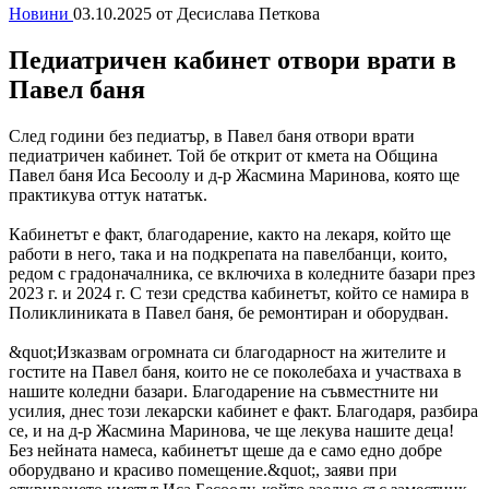
Новини
03.10.2025
от Десислава Петкова
Педиатричен кабинет отвори врати в
Павел баня
След години без педиатър, в Павел баня отвори врати
педиатричен кабинет. Той бе открит от кмета на Община
Павел баня Иса Бесоолу и д-р Жасмина Маринова, която ще
практикува оттук нататък.
Кабинетът е факт, благодарение, както на лекаря, който ще
работи в него, така и на подкрепата на павелбанци, които,
редом с градоначалника, се включиха в коледните базари през
2023 г. и 2024 г. С тези средства кабинетът, който се намира в
Поликлиниката в Павел баня, бе ремонтиран и оборудван.
&quot;Изказвам огромната си благодарност на жителите и
гостите на Павел баня, които не се поколебаха и участваха в
нашите коледни базари. Благодарение на съвместните ни
усилия, днес този лекарски кабинет е факт. Благодаря, разбира
се, и на д-р Жасмина Маринова, че ще лекува нашите деца!
Без нейната намеса, кабинетът щеше да е само едно добре
оборудвано и красиво помещение.&quot;, заяви при