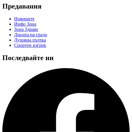
Предавания
Новините
Инфо Зона
Зона Здраве
Лицата на града
Духовна пътека
Спортен изгрев
Последвайте ни