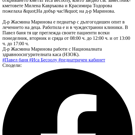
откриването кметът Иса Бесоолу, който заедно със заместник-
кметовете Милена Кавръкова и Красимира Тодорова
пожелаха &quot;На добър час!&quot; на д-р Маринова.
Д-р Жасмина Маринова е педиатър с дългогодишен опит в
лечението на деца. Работила е и в чуждестранни клиники. В
Павел баня тя ще преглежда своите пациенти всеки
понеделник, вторник и сряда от 08:00 ч. до 12:00 ч. и от 13:00
ч. до 17:00 ч.
Д-р Жасмина Маринова работи с Националната
здравноосигурителната каса (НЗОК).
#Павел баня
#Иса Бесоолу
#педиатричен кабинет
Сподели: