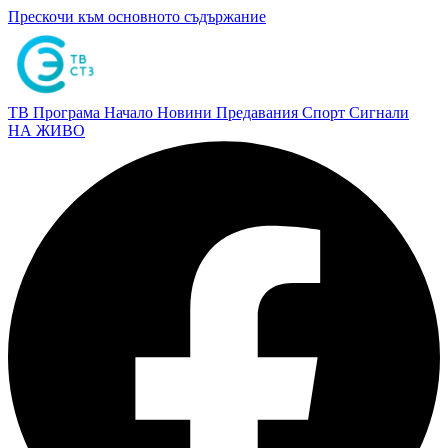
Прескочи към основното съдържание
ТВ Програма
Начало
Новини
Предавания
Спорт
Сигнали
НА ЖИВО