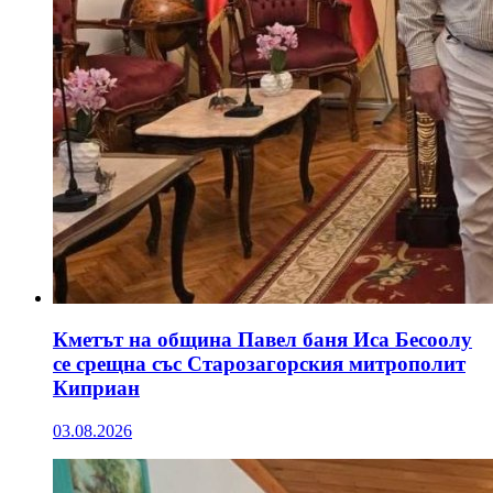
Кметът на община Павел баня Иса Бесоолу
се срещна със Старозагорския митрополит
Киприан
03.08.2026