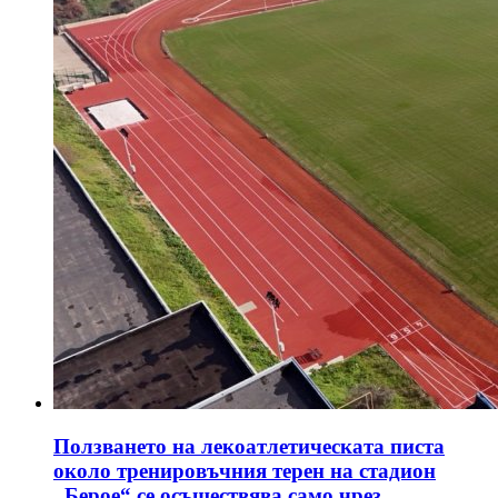
Ползването на лекоатлетическата писта
около тренировъчния терен на стадион
„Берое“ се осъществява само чрез