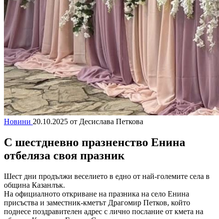
Новини
20.10.2025
от Десислава Петкова
С шестдневно празненство Енина
отбеляза своя празник
Шест дни продължи веселието в едно от най-големите села в
община Казанлък.
На официалното откриване на празника на село Енина
присъства и заместник-кметът Драгомир Петков, който
поднесе поздравителен адрес с лично послание от кмета на