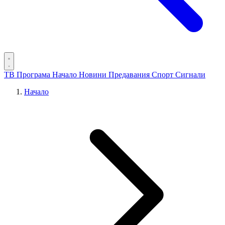
ТВ Програма
Начало
Новини
Предавания
Спорт
Сигнали
Начало