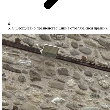
С шестдневно празненство Енина отбеляза своя празник