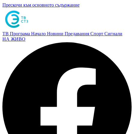
Прескочи към основното съдържание
ТВ Програма
Начало
Новини
Предавания
Спорт
Сигнали
НА ЖИВО