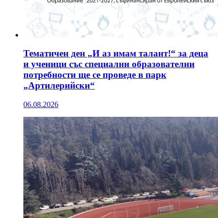
Тематичен ден „И аз имам талант!“ за деца
и ученици със специални образователни
потребности ще се проведе в парк
„Артилерийски“
06.08.2026