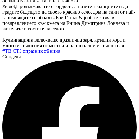
община Казанлък Галина Стоянова.
&quot;Продължавайте с гордост да пазите традициите и да
градите бъдещето на своето красиво село, дом на един от най-
запомнящите се образи - Бай Ганьо!&quot; се казва в
поздравлението към кмета на Енина Димитрина Дончева и
жителите и гостите на селото.
Кулминацията включваше празнична заря, кръшни хора и
много изпълнения от местни и национални изпълнители.
#ТВ СТЗ
#празник
#Енина
Сподели: