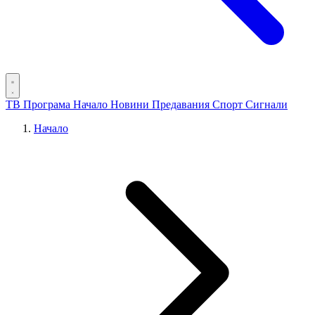
ТВ Програма
Начало
Новини
Предавания
Спорт
Сигнали
Начало