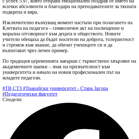
с успех 5.97, която отправи емоционален поздрав от името на
всички абсолвенти и благодари на преподавателите за тяхната
подкрепа и вяра.
Изключително вълнуващ момент настъпи при полагането на
Клетвата на педагога – символичен акт на посвещение и
морална отговорност към децата и обществото. Новите
учители обещаха да бъдат носители на доброта, толерантност
и стремеж към знание, да обичат учениците си и да
възпитават чрез личен пример.
По традиция церемонията завърши с тържествено хвърляне на
академичните шапки – знак на признателност към
университета и начало на новия професионален път на
младите педагози.
#ТВ СТЗ
#Тракийски университет - Стара Загора
#Педагогически факултет
Сподели: