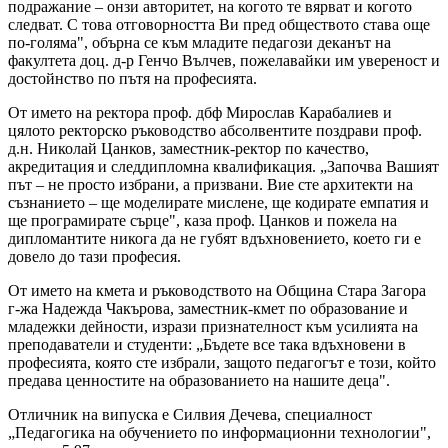
подражание – онзи авторитет, на когото те вярват и когото
следват. С това отговорността Ви пред обществото става още
по-голяма", обърна се към младите педагози деканът на
факултета доц. д-р Генчо Вълчев, пожелавайки им увереност и
достойнство по пътя на професията.
От името на ректора проф. дбф Мирослав Карабалиев и
цялото ректорско ръководство абсолвентите поздрави проф.
д.н. Николай Цанков, заместник-ректор по качество,
акредитация и следдипломна квалификация. „Започва Вашият
път – не просто избрани, а призвани. Вие сте архитекти на
съзнанието – ще моделирате мислене, ще кодирате емпатия и
ще програмирате сърце", каза проф. Цанков и пожела на
дипломантите никога да не губят вдъхновението, което ги е
довело до тази професия.
От името на кмета и ръководството на Община Стара Загора
г-жа Надежда Чакърова, заместник-кмет по образование и
младежки дейности, изрази признателност към усилията на
преподаватели и студенти: „Бъдете все така вдъхновени в
професията, която сте избрали, защото педагогът е този, който
предава ценностите на образованието на нашите деца".
Отличник на випуска е Силвия Дечева, специалност
„Педагогика на обучението по информационни технологии",