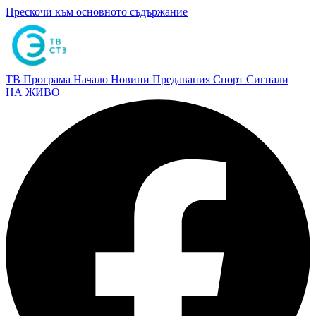
Прескочи към основното съдържание
ТВ Програма
Начало
Новини
Предавания
Спорт
Сигнали
НА ЖИВО