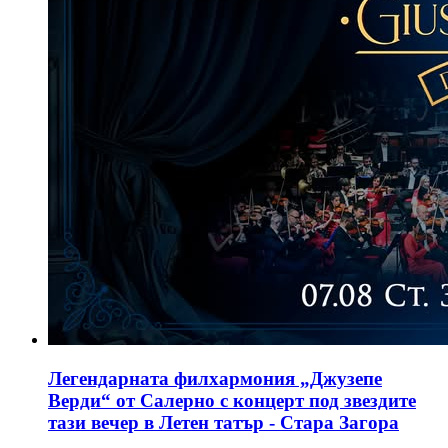
Легендарната филхармония „Джузепе
Верди“ от Салерно с концерт под звездите
тази вечер в Летен татър - Стара Загора