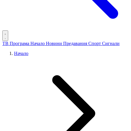
ТВ Програма
Начало
Новини
Предавания
Спорт
Сигнали
Начало