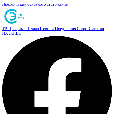
Прескочи към основното съдържание
ТВ Програма
Начало
Новини
Предавания
Спорт
Сигнали
НА ЖИВО