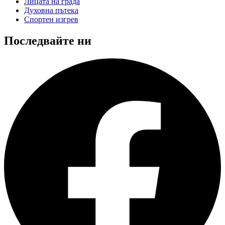
Лицата на града
Духовна пътека
Спортен изгрев
Последвайте ни