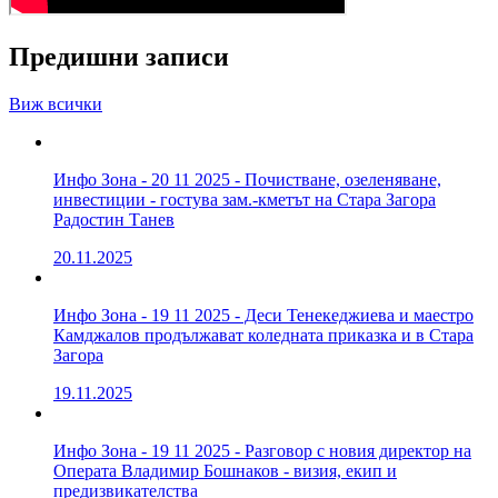
Предишни записи
Виж всички
Инфо Зона - 20 11 2025 - Почистване, озеленяване,
инвестиции - гостува зам.-кметът на Стара Загора
Радостин Танев
20.11.2025
Инфо Зона - 19 11 2025 - Деси Тенекеджиева и маестро
Камджалов продължават коледната приказка и в Стара
Загора
19.11.2025
Инфо Зона - 19 11 2025 - Разговор с новия директор на
Операта Владимир Бошнаков - визия, екип и
предизвикателства