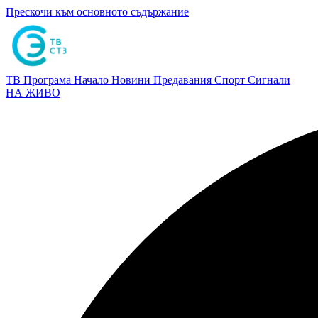
Прескочи към основното съдържание
ТВ Програма
Начало
Новини
Предавания
Спорт
Сигнали
НА ЖИВО