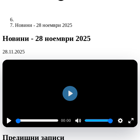
Новини - 28 ноември 2025
Новини - 28 ноември 2025
28.11.2025
Play
00:00
Play
Mute
Settings
Ente
Предишни записи
full