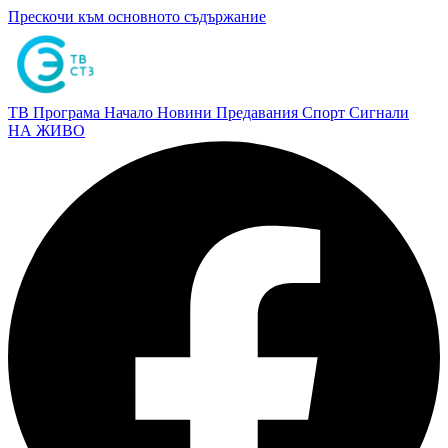
Прескочи към основното съдържание
ТВ Програма
Начало
Новини
Предавания
Спорт
Сигнали
НА ЖИВО