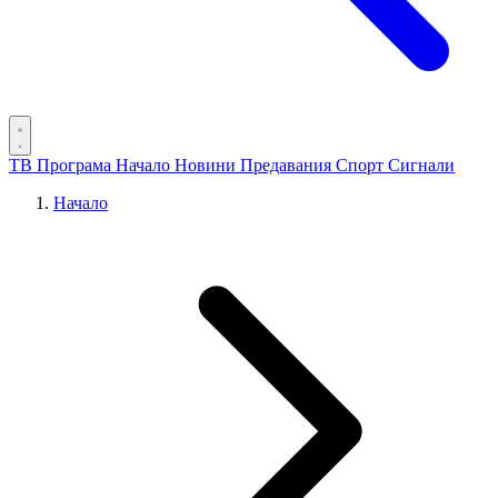
ТВ Програма
Начало
Новини
Предавания
Спорт
Сигнали
Начало