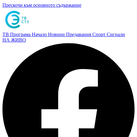
Прескочи към основното съдържание
ТВ Програма
Начало
Новини
Предавания
Спорт
Сигнали
НА ЖИВО