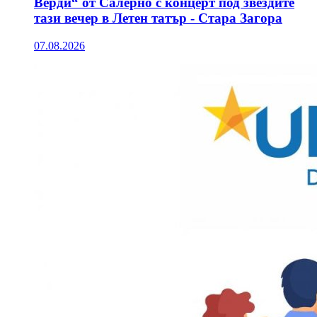
Верди“ от Салерно с концерт под звездите
тази вечер в Летен татър - Стара Загора
07.08.2026