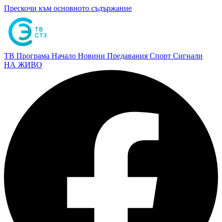
Прескочи към основното съдържание
ТВ Програма
Начало
Новини
Предавания
Спорт
Сигнали
НА ЖИВО