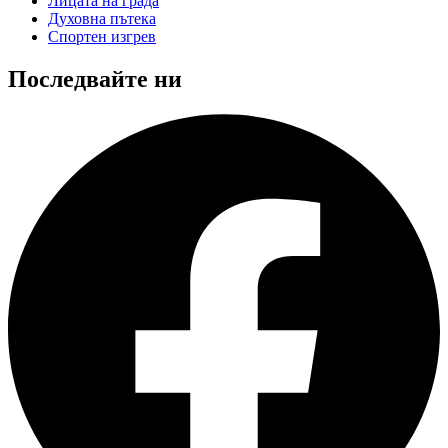
Лицата на града
Духовна пътека
Спортен изгрев
Последвайте ни