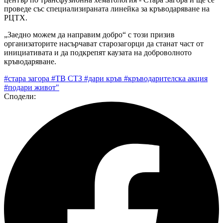
проведе със специализираната линейка за кръводаряване на
РЦТХ.
„Заедно можем да направим добро“ с този призив
организаторите насърчават старозагорци да станат част от
инициативата и да подкрепят каузата на доброволното
кръводаряване.
#стара загора
#ТВ СТЗ
#дари кръв
#кръводарителска акция
#подари живот"
Сподели: