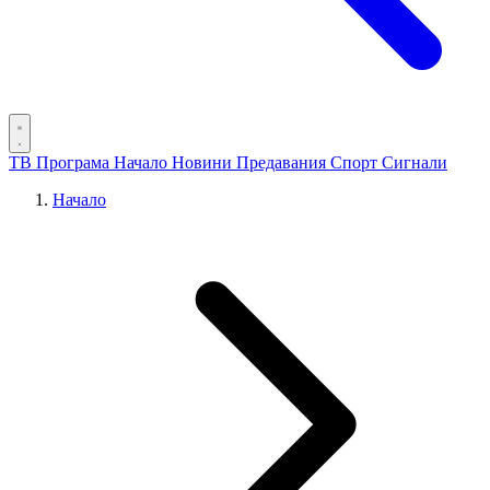
ТВ Програма
Начало
Новини
Предавания
Спорт
Сигнали
Начало