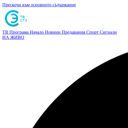
Прескочи към основното съдържание
ТВ Програма
Начало
Новини
Предавания
Спорт
Сигнали
НА ЖИВО