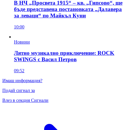
В НЧ „Просвета 1915“ – кв. „Гипсово“, ще
бъде представена постановката „Далавера
за леваци“ по Майкъл Куни
10:00
Новини
Лятно музикално приключение: ROCK
SWINGS с Васил Петров
09:52
Имаш информация?
Подай сигнал за
Влез в секция Сигнали