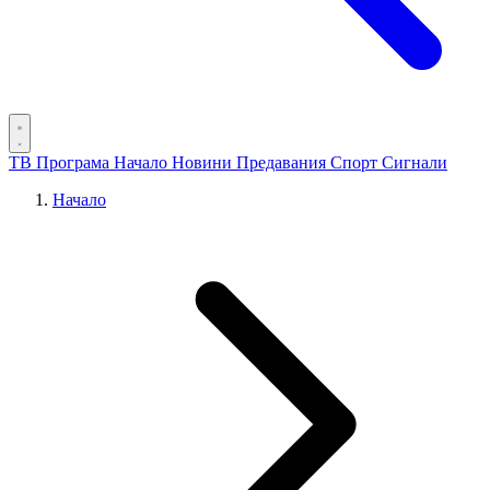
ТВ Програма
Начало
Новини
Предавания
Спорт
Сигнали
Начало