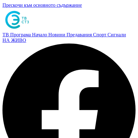
Прескочи към основното съдържание
ТВ Програма
Начало
Новини
Предавания
Спорт
Сигнали
НА ЖИВО