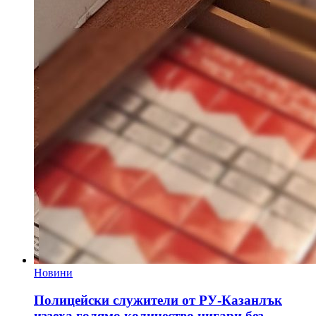
Новини
Полицейски служители от РУ-Казанлък
иззеха голямо количество цигари без