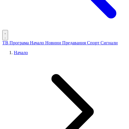
ТВ Програма
Начало
Новини
Предавания
Спорт
Сигнали
Начало