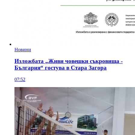
Новини
Изложбата „Живи човешки съкровища -
България“ гостува в Стара Загора
07:52