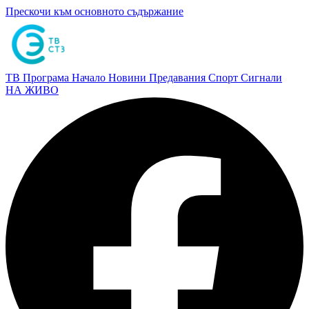
Прескочи към основното съдържание
ТВ Програма
Начало
Новини
Предавания
Спорт
Сигнали
НА ЖИВО