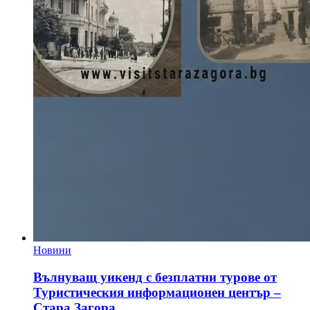
Новини
Вълнуващ уикенд с безплатни турове от
Туристическия информационен център –
Стара Загора