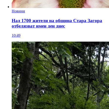
Новини
Над 1700 жители на община Стара Загора
отбелязват имен ден днес
10:49