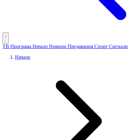
ТВ Програма
Начало
Новини
Предавания
Спорт
Сигнали
Начало