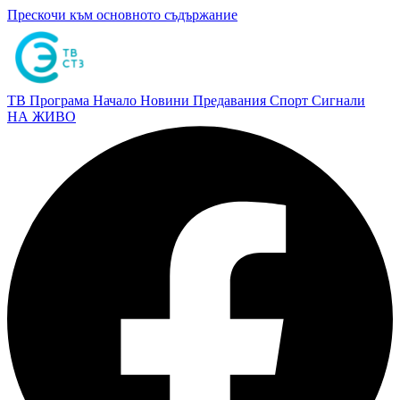
Прескочи към основното съдържание
ТВ Програма
Начало
Новини
Предавания
Спорт
Сигнали
НА ЖИВО