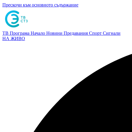
Прескочи към основното съдържание
ТВ Програма
Начало
Новини
Предавания
Спорт
Сигнали
НА ЖИВО