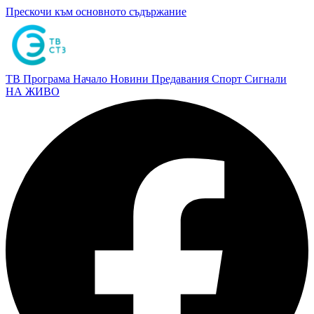
Прескочи към основното съдържание
ТВ Програма
Начало
Новини
Предавания
Спорт
Сигнали
НА ЖИВО