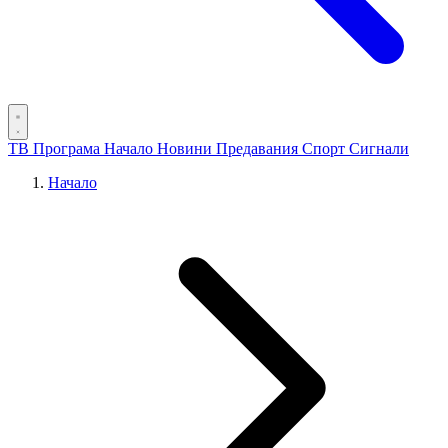
ТВ Програма
Начало
Новини
Предавания
Спорт
Сигнали
Начало