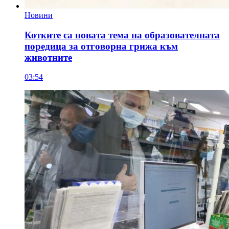
Новини
Котките са новата тема на образователната
поредица за отговорна грижа към
животните
03:54