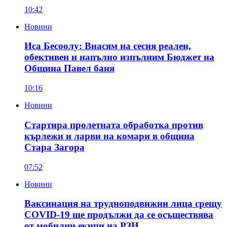
10:42
Новини
Иса Бесоолу: Внасям на сесия реален,
обективен и напълно изпълним Бюджет на
Община Павел баня
10:16
Новини
Стартира пролетната обработка против
кърлежи и ларви на комари в община
Стара Загора
07:52
Новини
Ваксинация на трудноподвижни лица срещу
COVID-19 ще продължи да се осъществява
от мобилни екипи на РЗИ