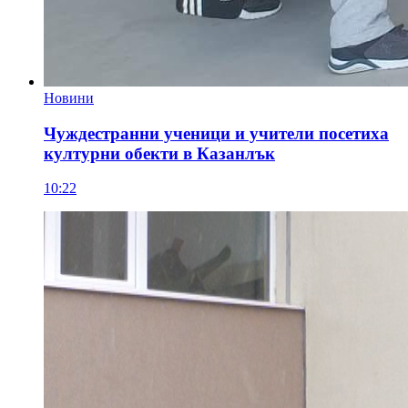
Новини
Чуждестранни ученици и учители посетиха
културни обекти в Казанлък
10:22