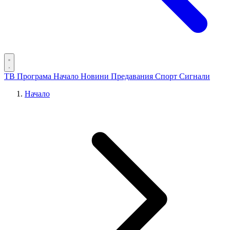
ТВ Програма
Начало
Новини
Предавания
Спорт
Сигнали
Начало