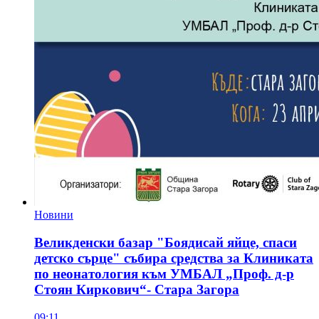
Новини
Великденски базар "Боядисай яйце, спаси
детско сърце" събира средства за Клиниката
по неонатология към УМБАЛ „Проф. д-р
Стоян Киркович“- Стара Загора
09:11