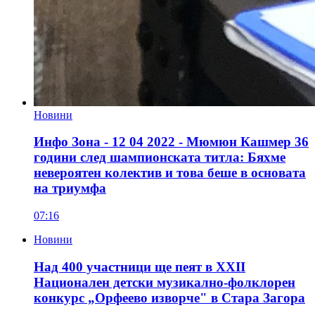
Новини
Инфо Зона - 12 04 2022 - Мюмюн Кашмер 36
години след шампионската титла: Бяхме
невероятен колектив и това беше в основата
на триумфа
07:16
Новини
Над 400 участници ще пеят в XXII
Национален детски музикално-фолклорен
конкурс „Орфеево изворче" в Стара Загора