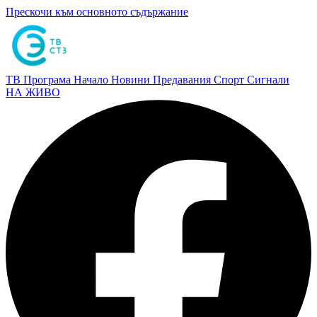
Прескочи към основното съдържание
ТВ Програма
Начало
Новини
Предавания
Спорт
Сигнали
НА ЖИВО