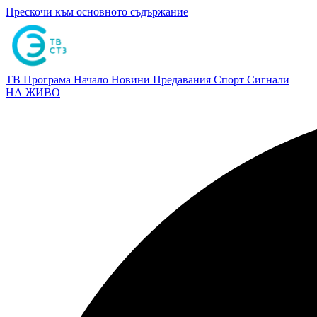
Прескочи към основното съдържание
ТВ Програма
Начало
Новини
Предавания
Спорт
Сигнали
НА ЖИВО