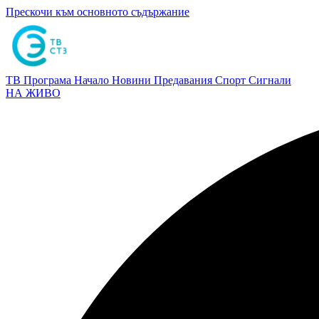
Прескочи към основното съдържание
ТВ Програма
Начало
Новини
Предавания
Спорт
Сигнали
НА ЖИВО